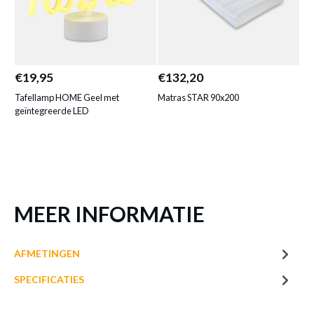
TAFELLAMP STAR GEEL MET
GEÏNTEGREERDE LED
Productnummer: Y11300057948
€19,95
€132,20
€2
Tafellamp HOME Geel met
Matras STAR 90x200
Ma
€ 17,60
geïntegreerde LED
Prijs per stuk, incl. btw en excl. verzendkosten
of verder winkelen
GA NAAR WINKELMANDJE
MEER INFORMATIE
AFMETINGEN
SPECIFICATIES