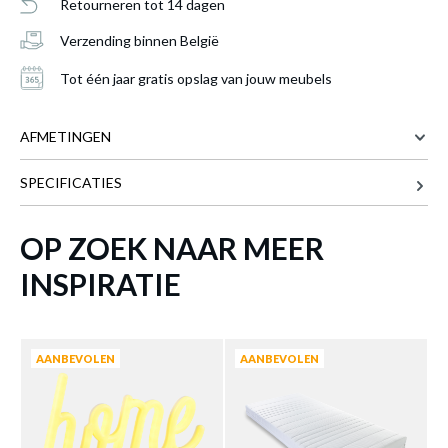
Retourneren tot 14 dagen
Verzending binnen België
Tot één jaar gratis opslag van jouw meubels
AFMETINGEN
SPECIFICATIES
18.7 cm
BREEDTE
10 cm
DIEPTE
OP ZOEK NAAR MEER
Tafellamp STAR Geel met geïntegreerde
30.5 cm
HOOGTE
LED
is toegevoegd aan je winkelmandje
INSPIRATIE
Meer afmetingen
AANBEVOLEN
AANBEVOLEN