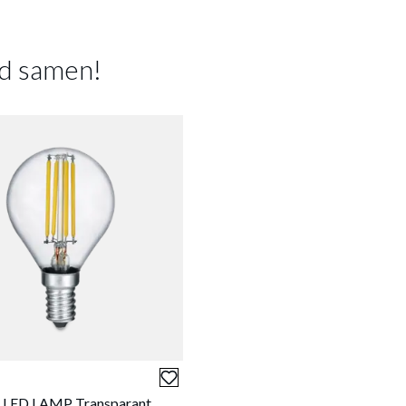
HOOGTE
Prijs per stuk, incl. btw en excl. verzendkosten
Meer afmeting
d samen!
of verder winkelen
GA NAAR WINKELMANDJE
oducten passen goed samen!
€ 2,99
€ 5,95
OBE
LED Lamp S/3
LED Lamp FILAM.
KOGEL E14-2.9W
BOL E14-3.5W-
 LED LAMP Transparant