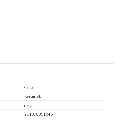
Goud
Keramiek
n.v.t.
Y11300051848