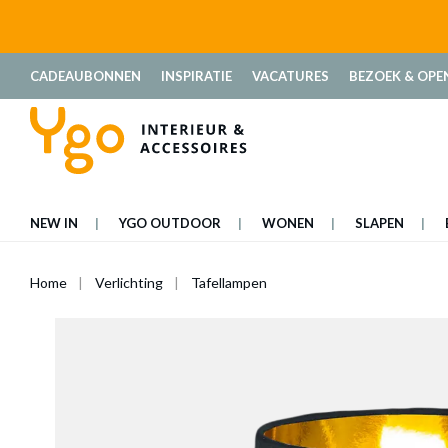
oekopdracht
Ga naar de hoofdnavigatie
CADEAUBONNEN
INSPIRATIE
VACATURES
BEZOEK & OPE
NEW IN
YGO OUTDOOR
WONEN
SLAPEN
Home
Verlichting
Tafellampen