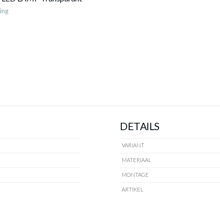
Glas Wit
250lm
Op voorraad
Op voorraad
ing
DETAILS
VARIANT
MATERIAAL
MONTAGE
ARTIKEL