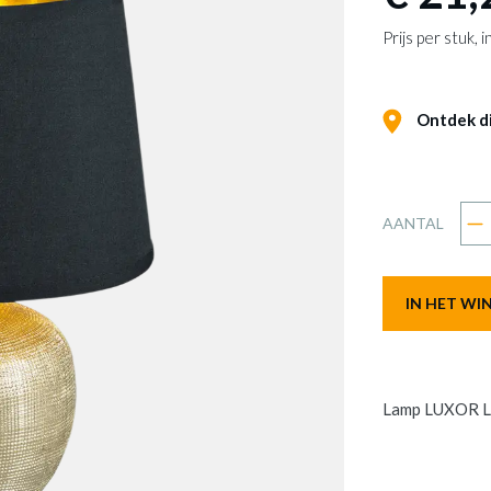
Prijs per stuk,
Ontdek dit
AANTAL
IN HET W
Lamp LUXOR L