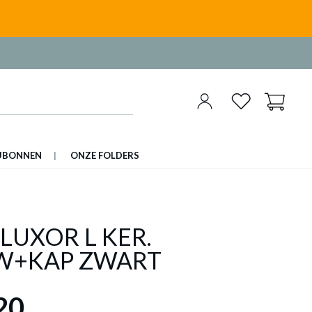
UBONNEN
ONZE FOLDERS
LUXOR L KER.
W+KAP ZWART
20