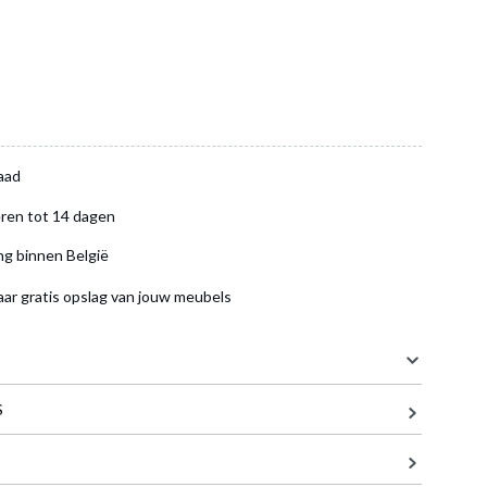
aad
ren tot 14 dagen
ng binnen België
aar gratis opslag van jouw meubels
mandje
ZWART
S
18 cm
18 cm