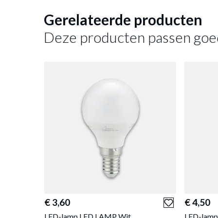
Gerelateerde producten
Deze producten passen goe
Deze pr
€ 3,60
LED Lamp GL
€ 3,60
€ 4,50
E14-2W Glas
LED-lamp LED LAMP Wit
LED-lamp