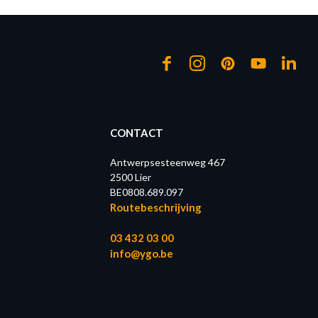
CONTACT
Antwerpsesteenweg 467
2500 Lier
BE0808.689.097
Routebeschrijving
03 432 03 00
info@ygo.be