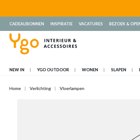
oekopdracht
Ga naar de hoofdnavigatie
CADEAUBONNEN
INSPIRATIE
VACATURES
BEZOEK & OPE
NEW IN
YGO OUTDOOR
WONEN
SLAPEN
Home
Verlichting
Vloerlampen