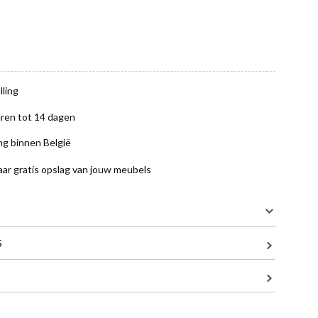
lling
ren tot 14 dagen
ng binnen België
aar gratis opslag van jouw meubels
S
200 cm
en