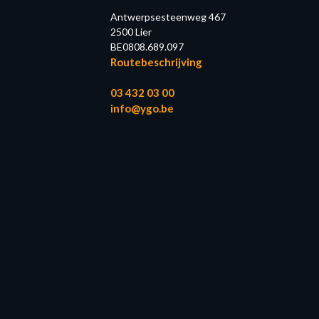
Antwerpsesteenweg 467
2500 Lier
BE0808.689.097
Routebeschrijving
03 432 03 00
info@ygo.be