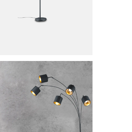
amp TOMMY Zwart
is toegevoegd aan je winkelmandje
VLOERLAMP TOMMY ZWART
Productnummer: Y11300049248
€ 184,60
Prijs per stuk, incl. btw en excl. verzendkosten
of verder winkelen
GA NAAR WINKELMANDJE