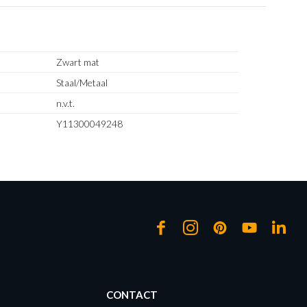
Zwart mat
Staal/Metaal
n.v.t.
Y11300049248
CONTACT