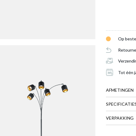
Op beste
Retourne
Verzendi
Tot één j
AFMETINGEN
SPECIFICATIE
HOOGTE
VERPAKKING
Meer afmeting