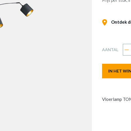
Prijs per stuk,
Ontdek dit
AANTAL
IN HET W
Vloerlamp T