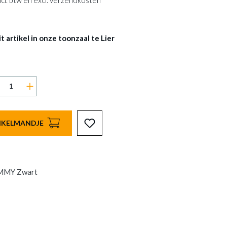
 incl. btw en excl. verzendkosten
 artikel in onze toonzaal te Lier
INKELMANDJE
OMMY Zwart