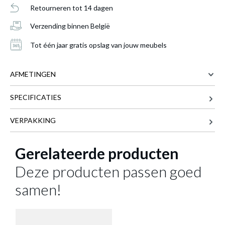
Retourneren tot 14 dagen
Verzending binnen België
Tot één jaar gratis opslag van jouw meubels
AFMETINGEN
SPECIFICATIES
15 cm
BREEDTE
15 cm
DIEPTE
VERPAKKING
Meer afmetingen
Gerelateerde producten
Inbouwspot AURA Zwart Ø15cm met
geïntegreerde LED
is toegevoegd aan je
Deze producten passen goed
winkelmandje
samen!