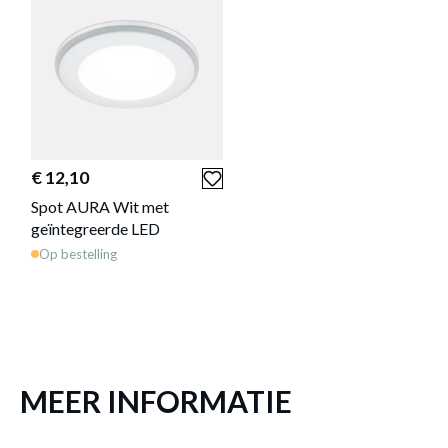
INBOUWSPOT AURA ZWART Ø15CM
MET GEÏNTEGREERDE LED
€ 12,10
Productnummer: Y11300034348
Spot AURA Wit met
€ 20,20
geïntegreerde LED
Op bestelling
Prijs per stuk, incl. btw en excl. verzendkosten
of verder winkelen
GA NAAR WINKELMANDJE
MEER INFORMATIE