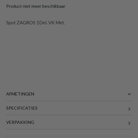
Product niet meer beschikbaar
Spot ZAGROS 1Del. VK Met.
AFMETINGEN
SPECIFICATIES
8 cm
BREEDTE
Spot ZAGROS 1Del. VK Met. met
geïntegreerde LED
is toegevoegd aan je
8.5 cm
DIEPTE
VERPAKKING
winkelmandje
5.4 cm
HOOGTE