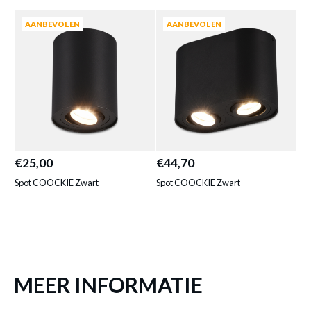
Prijs per stuk, incl. btw en excl. verzendkosten
AANBEVOLEN
AANBEVOLEN
of verder winkelen
GA NAAR WINKELMANDJE
Deze producten passen goed
samen!
€25,00
€44,70
€9
Spot COOCKIE Zwart
Spot COOCKIE Zwart
Sp
MEER INFORMATIE