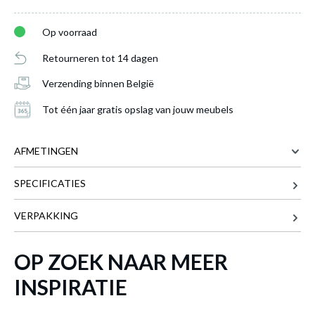
Op voorraad
Retourneren tot 14 dagen
Verzending binnen België
Spot COOCKIE Wit
is toegevoegd aan je
winkelmandje
Tot één jaar gratis opslag van jouw meubels
AFMETINGEN
SPECIFICATIES
17.8 cm
BREEDTE
17.8 cm
DIEPTE
VERPAKKING
12.5 cm
HOOGTE
OP ZOEK NAAR MEER
SPOT COOCKIE WIT
Meer afmetingen
Productnummer: Y11300026448
INSPIRATIE
€ 96,10