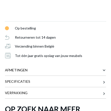
Op bestelling
Retourneren tot 14 dagen
Verzending binnen België
Tot één jaar gratis opslag van jouw meubels
AFMETINGEN
SPECIFICATIES
22 cm
BREEDTE
127 cm
DIEPTE
VERPAKKING
Vloerlamp BANGKOK Zwart
is toegevoegd
180 cm
HOOGTE
aan je winkelmandje
OP ZOEK NAAR MEER
Meer afmetingen