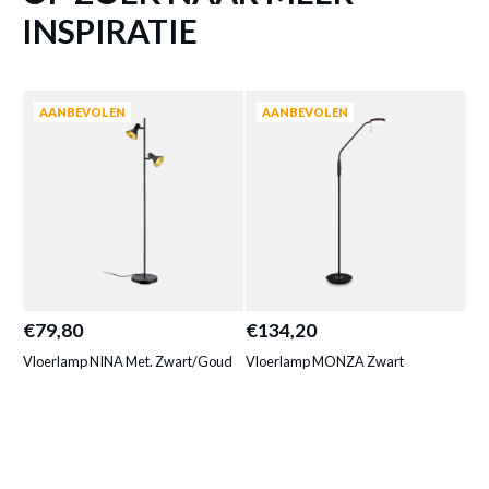
INSPIRATIE
AANBEVOLEN
AANBEVOLEN
VLOERLAMP BANGKOK ZWART
Productnummer: Y11300021948
€ 215,60
Prijs per stuk, incl. btw en excl. verzendkosten
€79,80
€134,20
€1
Vloerlamp NINA Met. Zwart/Goud
Vloerlamp MONZA Zwart
Vl
of verder winkelen
GA NAAR WINKELMANDJE