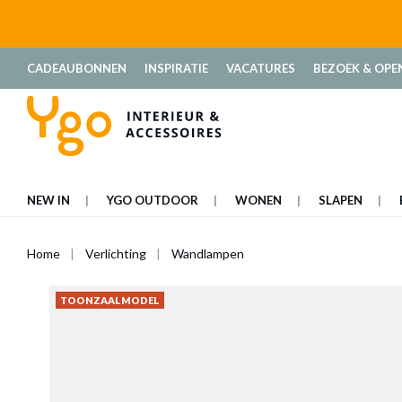
oekopdracht
Ga naar de hoofdnavigatie
CADEAUBONNEN
INSPIRATIE
VACATURES
BEZOEK & OPE
NEW IN
YGO OUTDOOR
WONEN
SLAPEN
Home
Verlichting
Wandlampen
TOONZAALMODEL