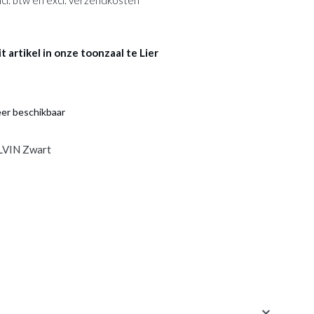
 incl. btw en excl. verzendkosten
 artikel in onze toonzaal te Lier
eer beschikbaar
VIN Zwart