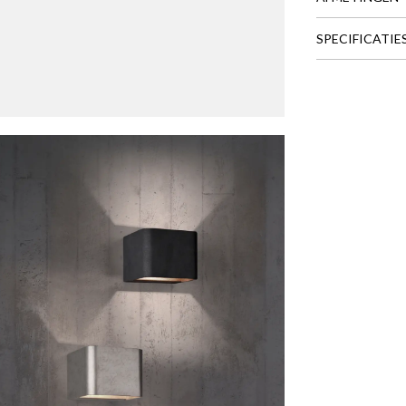
SPECIFICATIE
BREEDTE
DIEPTE
HOOGTE
Meer afmeting
mp MELVIN Zwart
is toegevoegd aan je winkelmandje
WANDLAMP MELVIN ZWART
Productnummer: Y11300013048