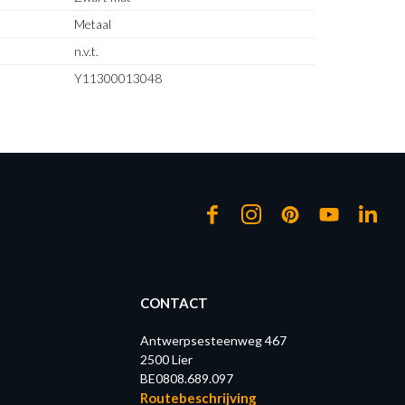
Metaal
n.v.t.
Y11300013048
CONTACT
Antwerpsesteenweg 467
2500 Lier
BE0808.689.097
Routebeschrijving