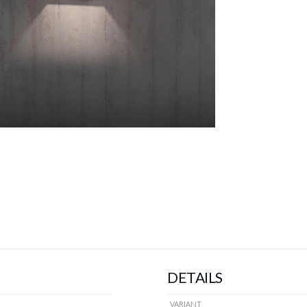
€ 67,80
Prijs per stuk, incl. btw en excl. verzendkosten
of verder winkelen
GA NAAR WINKELMANDJE
DETAILS
VARIANT