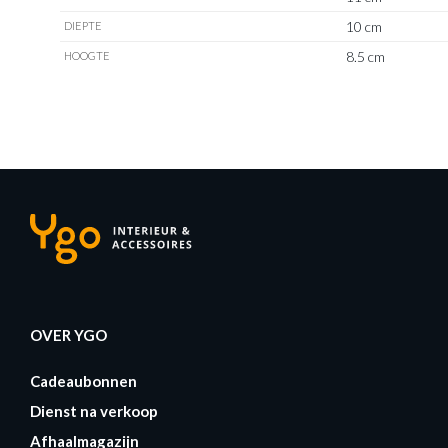
10 cm
DIEPTE
8.5 cm
HOOGTE
OVER YGO
Cadeaubonnen
Dienst na verkoop
Afhaalmagazijn