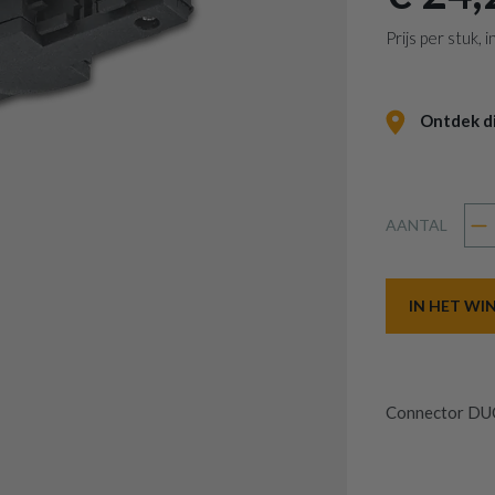
Prijs per stuk,
Ontdek dit
AANTAL
IN HET W
Connector DU