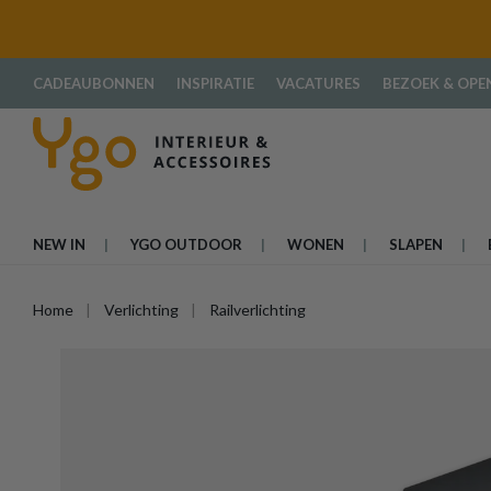
oekopdracht
Ga naar de hoofdnavigatie
CADEAUBONNEN
INSPIRATIE
VACATURES
BEZOEK & OPE
NEW IN
YGO OUTDOOR
WONEN
SLAPEN
Home
Verlichting
Railverlichting