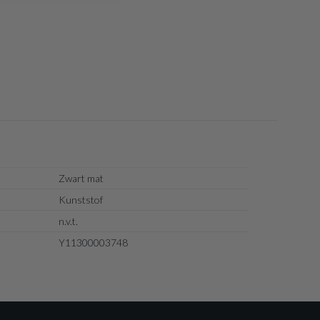
Zwart mat
Kunststof
n.v.t.
Y11300003748