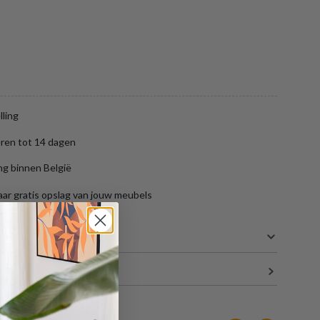
lling
ren tot 14 dagen
ng binnen België
aar gratis opslag van jouw meubels
S
33.5 cm
3 cm