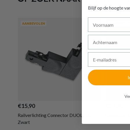
Blijf op de hoogte v
Voornaam
AANBEVOLEN
AANBEVOL
Achternaam
E-mailadres
I
Ven
€15,90
€24,20
Railverlichting Connector DUOLINE
Connector 
Zwart