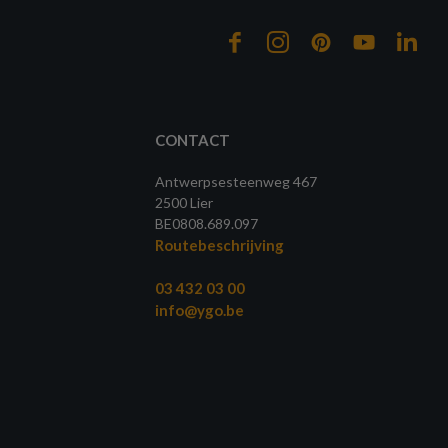
CONTACT
Antwerpsesteenweg 467
2500 Lier
BE0808.689.097
Routebeschrijving
03 432 03 00
info@ygo.be