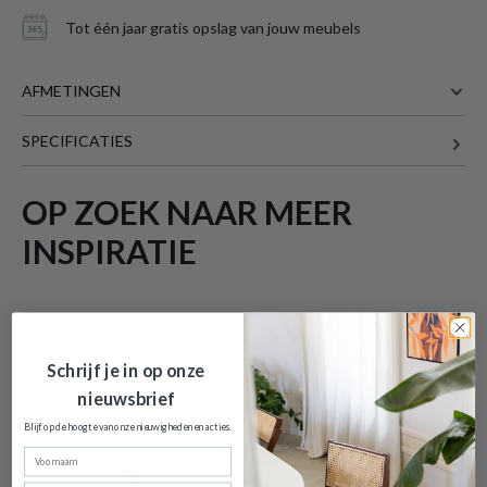
Tot één jaar gratis opslag van jouw meubels
AFMETINGEN
SPECIFICATIES
Meer afmetingen
OP ZOEK NAAR MEER
INSPIRATIE
LED-lamp LED LAMP Wit
is toegevoegd
aan je winkelmandje
AANBEVOLEN
AANBEVOLEN
Schrijf je in op onze
nieuwsbrief
Blijf op de hoogte van onze nieuwigheden en
acties.
Voornaam