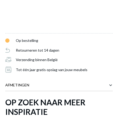
Op bestelling
Retourneren tot 14 dagen
Verzending binnen België
Tot één jaar gratis opslag van jouw meubels
AFMETINGEN
Bed JASNA 140x200
is toegevoegd aan je
winkelmandje
OP ZOEK NAAR MEER
158 cm
BREEDTE
209 cm
DIEPTE
INSPIRATIE
95 cm
HOOGTE