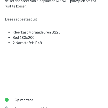
de serene sfeer van Slaapkamer JASNA – jouw plek om tot
rust te komen.
Deze set bestaat uit
Kleerkast 4 draaideuren B225
Bed 180x200
2 Nachttafels B48
Slaapkamer JASNA: Kleerkast Draaideuren
Op voorraad
B225 + Bed 180x200 + 2x Nachttafel
is