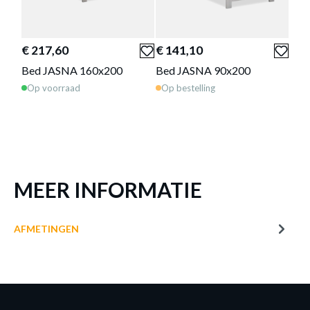
of verder winkelen
GA NAAR WINKELMANDJE
€ 217,60
€ 141,10
€ 1
Bed JASNA 160x200
Bed JASNA 90x200
Boe
Op voorraad
Op bestelling
Op 
MEER INFORMATIE
AFMETINGEN