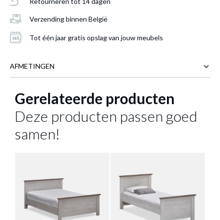
Retourneren tot 14 dagen
toegevoegd aan je winkelmandje
Verzending binnen België
Tot één jaar gratis opslag van jouw meubels
AFMETINGEN
Gerelateerde producten
Meer afmetingen
Deze producten passen goed
SLAAPKAMER JASNA: KLEERKAST
DRAAIDEUREN B225 + BED 180X200 +
samen!
2X NACHTTAFEL
Productnummer: Y10200038192
€ 894,20
Prijs per stuk, incl. btw en excl. verzendkosten