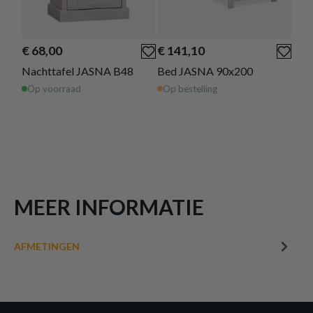
of verder winkelen
GA NAAR WINKELMANDJE
€ 68,00
€ 141,10
€ 1
Nachttafel JASNA B48
Bed JASNA 90x200
Com
Op voorraad
Op bestelling
Op 
MEER INFORMATIE
AFMETINGEN