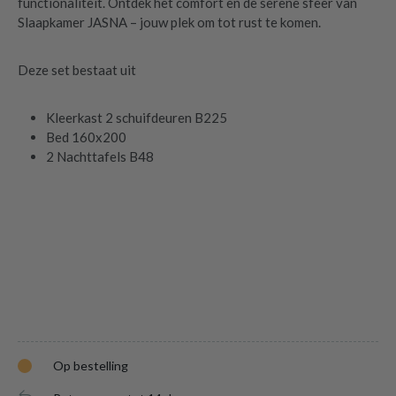
functionaliteit. Ontdek het comfort en de serene sfeer van
Slaapkamer JASNA – jouw plek om tot rust te komen.
Deze set bestaat uit
Kleerkast 2 schuifdeuren B225
Bed 160x200
2 Nachttafels B48
Op bestelling
Slaapkamer JASNA: Kleerkast Schuifdeuren
B225 + Bed 160x200 + 2x Nachttafel
is