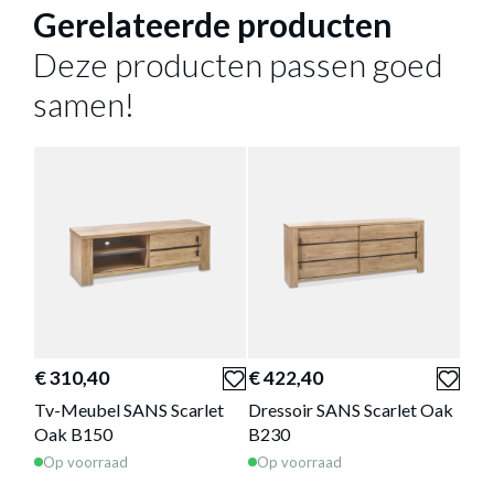
Gerelateerde producten
46 cm
HOOGTE
36 kg
GEWICHT
Deze producten passen goed
Meer afmetingen
samen!
SALONTAFEL ABBEY SCARLET OAK
Productnummer: Y10150056313
€ 360,00
Prijs per stuk, incl. btw en excl. verzendkosten
€ 310,40
€ 422,40
€ 1
Tv-Meubel SANS Scarlet
Dressoir SANS Scarlet Oak
Dre
of verder winkelen
GA NAAR WINKELMANDJE
Oak B150
B230
SAN
Op voorraad
Op voorraad
Op 