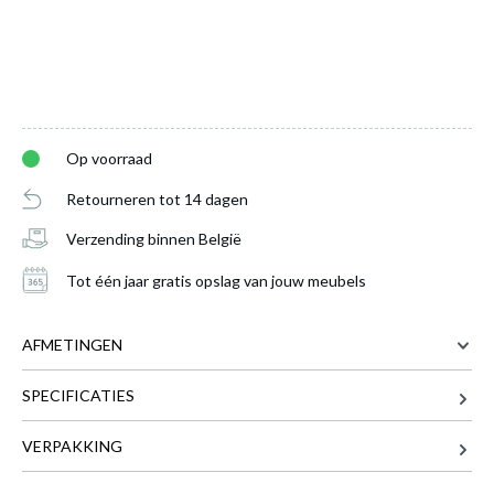
Op voorraad
Retourneren tot 14 dagen
Verzending binnen België
Tot één jaar gratis opslag van jouw meubels
AFMETINGEN
SPECIFICATIES
68 cm
BREEDTE
68 cm
DIEPTE
VERPAKKING
Salontafel ABBEY Scarlet Oak
is
130 cm
LENGTE
toegevoegd aan je winkelmandje