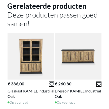
190 cm
LENGTE
Gerelateerde producten
76 cm
HOOGTE
Deze producten passen goed
Meer afmetingen
samen!
EETTAFEL KAMIEL INDUSTRIAL OAK
190X95
Productnummer: Y10150022992
€ 264,00
Prijs per stuk, incl. btw en excl. verzendkosten
€ 336,00
€ 260,80
€ 1
Glaskast KAMIEL Industrial
Dressoir KAMIEL Industrial
Tv-
of verder winkelen
GA NAAR WINKELMANDJE
Oak
Oak
Ind
Op voorraad
Op voorraad
Op 