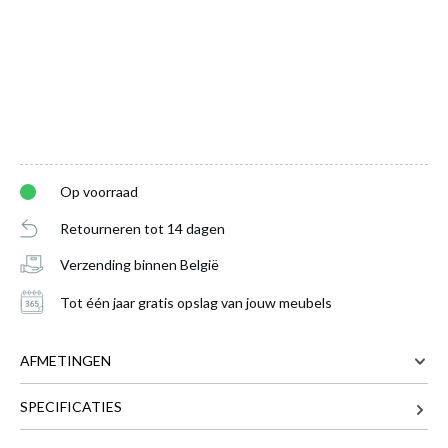
Op voorraad
Retourneren tot 14 dagen
Verzending binnen België
Tot één jaar gratis opslag van jouw meubels
AFMETINGEN
Eettafel KAMIEL Industrial Oak 190x95
is
toegevoegd aan je winkelmandje
SPECIFICATIES
95 cm
BREEDTE